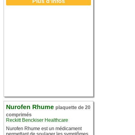
Plus d'infos
clair et des larmoiements, · des
éternuements, · des maux de tête et/ou
fièvre.
Nurofen Rhume
plaquette de 20
comprimés
Reckitt Benckiser Healthcare
Nurofen Rhume est un médicament
permettant de soulager les symptômes