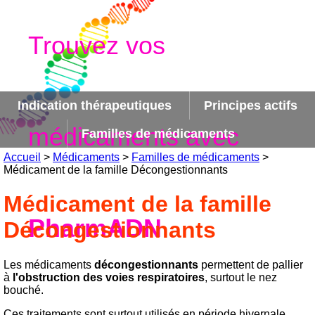
Trouvez vos
Indication thérapeutiques
Principes actifs
médicaments avec
Familles de médicaments
Accueil
>
Médicaments
>
Familles de médicaments
>
Médicament de la famille Décongestionnants
Médicament de la famille
PharmADN
Décongestionnants
Les médicaments
décongestionnants
permettent de pallier
à
l'obstruction des voies respiratoires
, surtout le nez
bouché.
Ces traitements sont surtout utilisés en période hivernale,