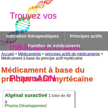
Trouvez vos
Indication thérapeutiques
Principes actifs
médicaments avec
Familles de médicaments
Accueil
>
Médicaments
>
principes actifs de médicaments
>
Médicament à base du principe actif myrtécaïne
Médicament à base du
PharmADN
principe actif myrtécaïne
Algésal suractivé
1 tube de 40
g
Pharma Développement