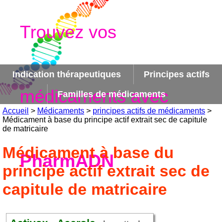
Trouvez vos
Indication thérapeutiques
Principes actifs
médicaments avec
Familles de médicaments
Accueil
>
Médicaments
>
principes actifs de médicaments
>
Médicament à base du principe actif extrait sec de capitule
de matricaire
Médicament à base du
PharmADN
principe actif extrait sec de
capitule de matricaire