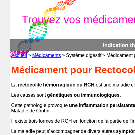
Trouvez vos médicame
Indication t
Accueil
>
Médicaments
> Système digestif > Médicament 
Médicament pour Rectocol
La
rectocolite hémorragique ou RCH
est une maladie chr
Les causes sont
génétiques ou immunologiques
.
Cette pathologie provoque
une inflammation persistant
Maladie de Crohn.
Il existe trois formes de RCH en fonction de la partie de l'i
La maladie peut s’accompagner de divers autres
symptôm