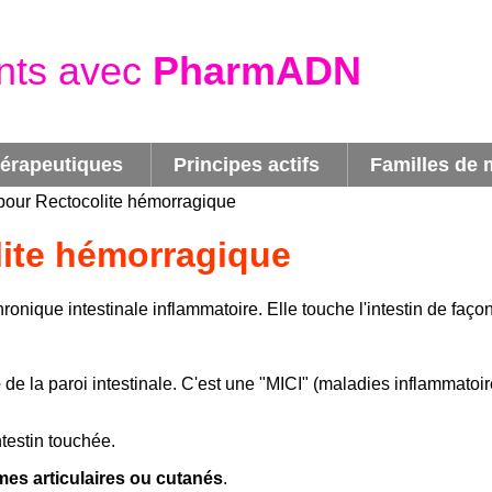
nts avec
PharmADN
hérapeutiques
Principes actifs
Familles de
pour Rectocolite hémorragique
ite hémorragique
onique intestinale inflammatoire. Elle touche l'intestin de faç
e
de la paroi intestinale.
C'est une
"MICI"
(maladies inflammatoire
ntestin touchée.
es articulaires ou cutanés
.