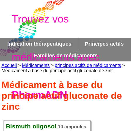
Trouvez vos
Indication thérapeutiques
Principes actifs
médicaments avec
Familles de médicaments
Accueil
>
Médicaments
>
principes actifs de médicaments
>
Médicament à base du principe actif gluconate de zinc
Médicament à base du
PharmADN
principe actif gluconate de
zinc
Bismuth oligosol
10 ampoules